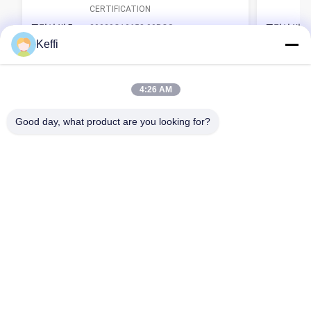
CERTIFICATION
증명서 번호:
29020Q10658-09ROS
증명서 번호
Keffi
발행일:
2020-09-02
발행일:
만료 날짜:
2023-09-01
만료 날짜:
범위:
Sales of greenhouses
범위:
4:26 AM
발행자::
ZhongTai Union Certification Co., LTD.
발행자::
Good day, what product are you looking for?
집
제품
비디오
우리에 대하여
공장 여행
품질 관리
인용문을 요구하세요
Tel: 86-8613980853449-8613980853449-8
E-mail: manager@scbldgj.com