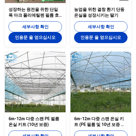
성장하는 원전을 위한 단일
농업을 위한 곁창 환기 단동
폭 아크 폴리에틸렌 필름 호
온실을 성장시키는 딸기
박 6m 높은 터널 플라스틱 온
실
세부사항 확인
세부사항 확인
인용문 을 얻으십시오
인용문 을 얻으십시오
6m-12m 다중 스팬 PE 필름
6m-12m 다중 스팬 온실 키
온실 키트 (10년 보증)
트 (PE 필름 및 10년 보증 포
함)