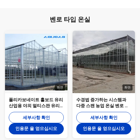
벤로 타입 온실
화면
화면
폴리카보네이트 홀보드 유리
수경법 증가하는 시스템과
산업용 야외 멀티스판 유리
다중 스팬 농업 온실 벤로 템
전문 네덜란드 온실 꽃 심기
퍼드 글라스 온실
세부사항 확인
세부사항 확인
인용문 을 얻으십시오
인용문 을 얻으십시오