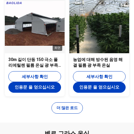
화면
30m 길이 단동 150 극소 폴
농업에 대해 방수된 음영 해
리에틸렌 필름 온실 광 부족
결 필름 광 부족 온실
소등 온실
세부사항 확인
세부사항 확인
인용문 을 얻으십시오
인용문 을 얻으십시오
더 많은 로드
벤로 그라스 온실