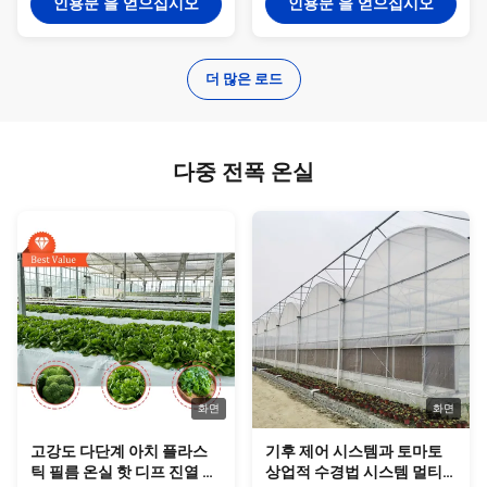
인용문 을 얻으십시오
인용문 을 얻으십시오
더 많은 로드
다중 전폭 온실
화면
화면
고강도 다단계 아치 플라스
기후 제어 시스템과 토마토
틱 필름 온실 핫 디프 진열 철
상업적 수경법 시스템 멀티