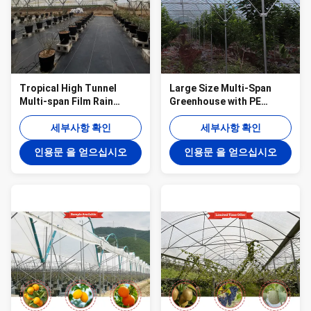
Tropical High Tunnel
Large Size Multi-Span
Multi-span Film Rain
Greenhouse with PE
Shelter Greenhouse for
Material for Grape and
Plants Cultivation
세부사항 확인
Cherry Cultivation
세부사항 확인
인용문 을 얻으십시오
인용문 을 얻으십시오