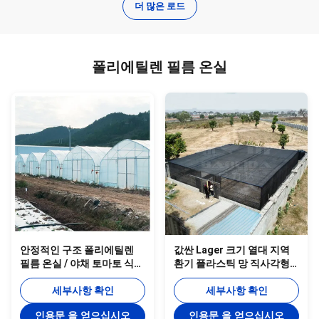
더 많은 로드
폴리에틸렌 필름 온실
안정적인 구조 폴리에틸렌
값싼 Lager 크기 열대 지역
필름 온실 / 야채 토마토 식물
환기 플라스틱 망 직사각형
온실
온실 그림자 망
세부사항 확인
세부사항 확인
인용문 을 얻으십시오
인용문 을 얻으십시오