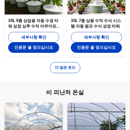
30L 9층 상업용 자동 수경 타
30L 7층 상용 수직 수식 시스
워 성장 상추 수직 아쿠아포
템 자동 펌프 수식 성장 타워
닉 시스템(펌프 포함)
세부사항 확인
세부사항 확인
인용문 을 얻으십시오
인용문 을 얻으십시오
더 많은 로드
비 피난처 온실