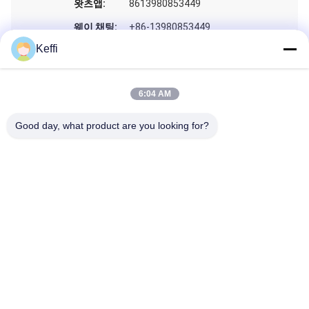
왓츠앱:
8613980853449
웨이 채팅:
+86-13980853449
Keffi
스카이프:
8613980853449
6:04 AM
Good day, what product are you looking for?
인용문 을 얻으십시오
집
제품
비디오
우리에 대하여
공장 여행
품질 관리
인용문을 요구하세요
Tel: 86-8613980853449-8613980853449-8
E-mail: manager@scbldgj.com