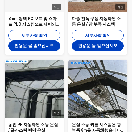
화면
화면
8mm 쌍벽 PC 보드 및 스마
다중 전폭 구성 자동화된 소
트 PLC 시스템으로 제어되는
등 온실 / 광 부족 시스템
핫 디프 가얼바니제철 프레
임으로 자동화 된 빛 부족 온
세부사항 확인
세부사항 확인
실
인용문 을 얻으십시오
인용문 을 얻으십시오
화면
화면
농업 PE 자동화된 소등 온실
온실 소등 커튼 시스템은 광
/ 플라스틱 박막 온실
부족 8m을 자동화했습니다 -