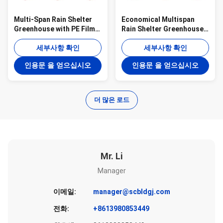
Multi-Span Rain Shelter
Economical Multispan
Greenhouse with PE Film
Rain Shelter Greenhouse
Covering Hot Galvanized
with Hot Galvanized Steel
Steel Frame and Easily
세부사항 확인
Frame for Kiwi Growing
세부사항 확인
Assembled Design
인용문 을 얻으십시오
인용문 을 얻으십시오
더 많은 로드
Mr. Li
Manager
이메일:
manager@scbldgj.com
전화:
+8613980853449