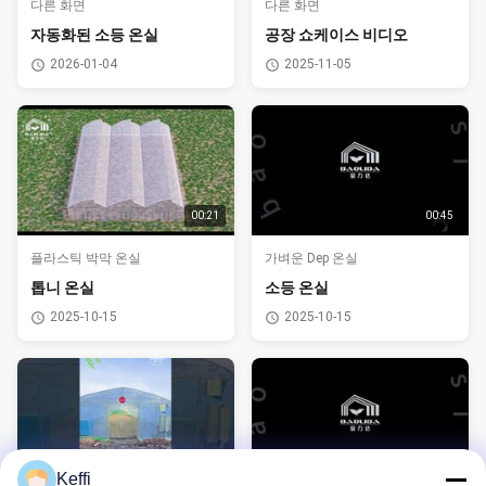
다른 화면
다른 화면
자동화된 소등 온실
공장 쇼케이스 비디오
2026-01-04
2025-11-05
00:21
00:45
플라스틱 박막 온실
가벼운 Dep 온실
톱니 온실
소등 온실
2025-10-15
2025-10-15
00:16
00:34
Keffi