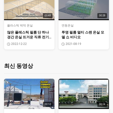
00:48
00:28
플라스틱 박막 온실
연동온실
많은 플레스틱 필름 단 하나
투명 필름 멀티 스팬 온실 모
경간 온실 뜨거운 직류 전기
델 쇼 비디오
를 통한 강철 구조 반대로 Uv
2022-12-22
2021-08-19
최신 동영상
00:10
00:14