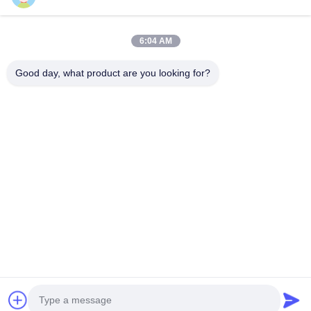
플라스틱 박막 온실
연동온실
터널 온실
다중 범위 온실
6:04 AM
2025-10-15
2025-10-15
Good day, what product are you looking for?
비디오 존
비디오 홈
집
제품
비디오
우리에 대하여
공장 여행
품질 관리
인용문을 요구하세요
모든 동영상
Tel: 86-8613980853449-8613980853449-8
플라스틱 박막 온실
E-mail: manager@scbldgj.com
연동온실
© 2026 Sichuan Baolida Metal Pipe Fittings Manufacturing Co., Ltd.. All
벤로 그라스 온실
Rights Reserved.