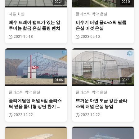
00:24
00:30
다른 화면
플라스틱 박막 온실
배수 트레이 밸브가 있는 알
비수기 터널 플라스틱 필름
루미늄 합금 온실 롤링 벤치
온실 버섯 온실
2021-10-18
2023-02-10
01:06
00:44
플라스틱 박막 온실
플라스틱 박막 온실
폴리에틸렌 터널 6밀 플라스
뜨거운 아연 도금 강관 플라
틱 덮음 톱니형 상단 환기 온
스틱 터널 온실 농업
실
2022-12-22
2022-12-22