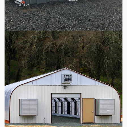
택
그것은 온실 길이와 폭에
점적 관수
적
8
따라 맞춤화될 수 있습니
시스템
입
다
니
다
선
택
미세 살수
그것은 온실 길이와 폭에
적
9
장치 시스
따라 맞춤화될 수 있습니
입
템
다
니
다
선
택
빛을 채우
쉽게 자동차 광 부족 소등
적
10
세요
온실을 모으세요
입