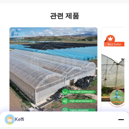
관련 제품
Keffi
24m x 40m 다중 스팬 온실, 150 미크론
큰 PE 필름 
PE 필름 덮개
비