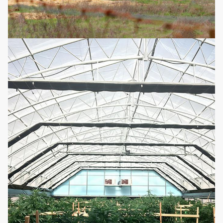
니
다
선
택
움직일 수 있는 씨뿌리기
적
11
묘종판
베드
입
니
다
선
그것은 재사용되고 아니
택
오 편리하고 적당한 영양
적
12
수경법
분을 추가할 필요가 있을
입
수 있습니다.
니
다