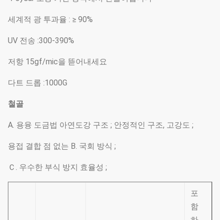
세계적 광 투과율 : ≥ 90%
UV 전송 :300-390%
저항 15gf/mic을 뜯어내세요
다트 드롭 :1000G
철골
A. 용융 도금법 아연도강 구조 ; 안정적인 구조, 고강도 ;
용접 결합 점 없는 B. 국회 방식 ;
Ｃ. 우수한 부식 방지 효율성 ;
포
함
하