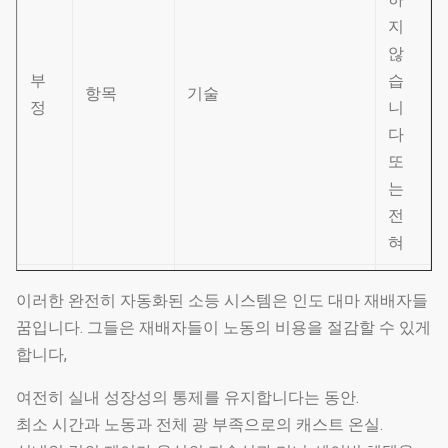
지
않
부
습
항목
기술
정
니
다
또
는
전
혀
철골 구조
1
열간 아연 강관
예
이러한 완전히 자동화된 소등 시스템은 인도 대마 재배자들
물
꿈입니다. 그들은 재배자들이 노동의 비용을 절감할 수 있게
합니다,
선택하기 위한 많은 두께
2
온실 필름
예
가 있습니다
여전히 실내 성장성의 통제를 유지합니다는 동안.
최소 시간과 노동과 전체 광 부족으로의 캐스트 온실.
원료로서의 고품질 폴리
3
방충망
예