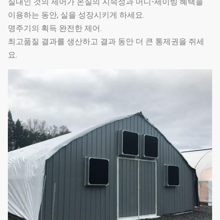
실내인 것의 제어가 온실의 지속성과 머니-세이빙 혜택을
에틸렌
이용하는 동안, 실을 성장시키게 하세요.
냉각 시스
그것은 냉각 Fan들과 냉
명주기의 획득 완전한 제어.
4
예
템
각 패드로 구성됩니다
최고품질 결과를 생산하고 결과 동안 더 큰 통제권을 쥐세
요.
막 권취 시
전기력형, 쇄 형, 매뉴얼
5
예
스템
타입
환기 시스
6
측창과 순환 팬들
예
템
선
택
가열 시스
열탕난방, 온풍난방, 전기
적
7
템
가열
입
니
다
선