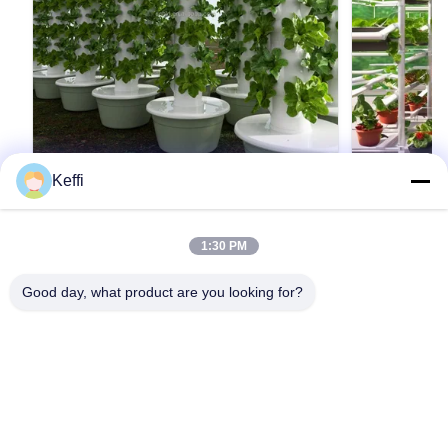
Keffi
30L 9층 상업용 자동 수경 타워 성장 상추
30L 7층 
수직 아쿠아포닉 시스템(펌프 포함)
수식 성장 
제품 설명 식물 재배 항목채소 재배 수직 수식탑선
제품 설명 식물
1:30 PM
택적 계층9층물 탱크30L소재ABS/플라스틱물 펌
탑선택적 계층7
프 전압220V, 50HZ, 25W심기 구멍36 구멍색상흰
물 펌프 전압22
Good day, what product are you looking for?
색참고:위에 언급된 사양 외에도, 당신은 또한 레
상흰색참고:위에
이어의 수를 사용자 정의 할 수 있습니다. 더 많은
레이어의 수를 
인용문 을 얻으십시오
정보를 위해 저희에게 연락하십시오. 사양 세부 정
은 정보를 위해
보 이미지 적용 시나리오 포장 및 배달 회사 프로
정보 이미지 적
파일 BAOLIDA는 온실 제조업체입니다. 우리는
로파일 BAOL
R&D, 생산, 판매 및 설치를 통합하는 엔지니어링
R&D, 생산,
솔루션을 공급합니다.BAOLIDA Greenhouse는
솔루션을 공급합니
37100 평방 미터 이상의 ...
37100 평방 미
집
제품
비디오
우리에 대하여
공장 여행
품질 관리