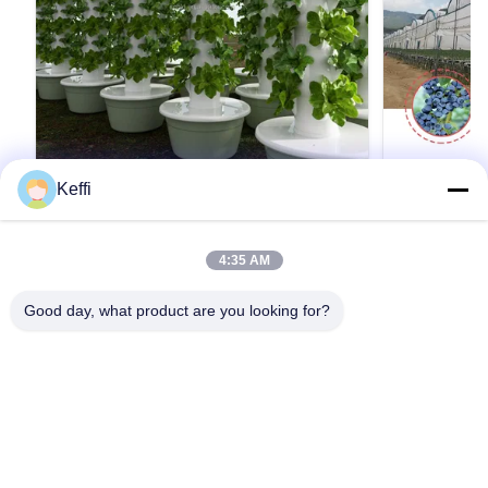
Keffi
30L 9층 상업용 자동 수경 타워 성장 상추
BAOLIDA 
수직 아쿠아포닉 시스템(펌프 포함)
리 재배용
제품 설명 식물 재배 항목채소 재배 수직 수식탑선
BAOLIDA 
4:35 AM
택적 계층9층물 탱크30L소재ABS/플라스틱물 펌
우스 대형 멀티
프 전압220V, 50HZ, 25W심기 구멍36 구멍색상흰
플라스틱 필름 
Good day, what product are you looking for?
색참고:위에 언급된 사양 외에도, 당신은 또한 레
제공하여 작물
이어의 수를 사용자 정의 할 수 있습니다. 더 많은
다. 개방형 측
인용문 을 얻으십시오
정보를 위해 저희에게 연락하십시오. 사양 세부 정
촉진하여 베리 
보 이미지 적용 시나리오 포장 및 배달 회사 프로
경을 조성합니다
파일 BAOLIDA는 온실 제조업체입니다. 우리는
이아웃 및 재
R&D, 생산, 판매 및 설치를 통합하는 엔지니어링
모 베리 재배에
솔루션을 공급합니다.BAOLIDA Greenhouse는
이 잘 드는 기
37100 평방 미터 이상의 ...
장합니다. 맞춤형
집
제품
비디오
우리에 대하여
공장 여행
품질 관리