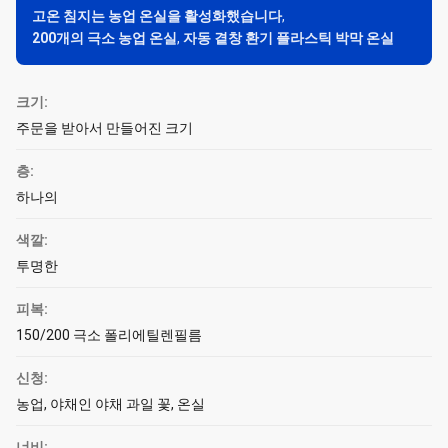
고온 침지는 농업 온실을 활성화했습니다
,
200개의 극소 농업 온실
,
자동 곁창 환기 플라스틱 박막 온실
크기:
주문을 받아서 만들어진 크기
층:
하나의
색깔:
투명한
피복:
150/200 극소 폴리에틸렌필름
신청:
농업, 야채인 야채 과일 꽃, 온실
너비: