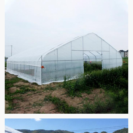
전체 높이
2.8m-3.5m
PE / PO 영화
커버링 소재
(0.08/0.10/0.12/0.15/0.2 밀리미
터)
기초 시설
구조, 양쪽 위의 창문
지지 시스템 (당신
의 필요에 따라 선
냉각 시스템 & 관수 시스템
택하세요)
주요한 거리
1m/1.2m
융기의 수
1/3
튜브를 땅 40/50 센티미터에 삽
재단
입하세요